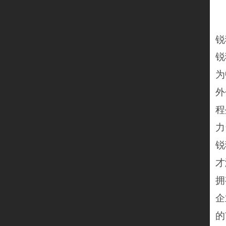
锐
锐
为
外
程
力
锐
才
拥
企
的